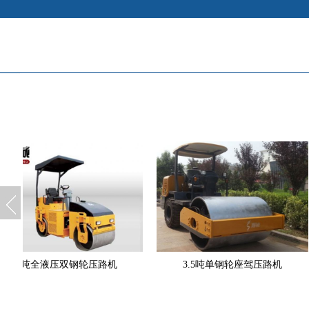
MS手动锚索张拉机具
MQ气动锚
吨全液压双钢轮压路机
3.5吨单钢轮座驾压路机
JH系列回柱绞车
JD系列