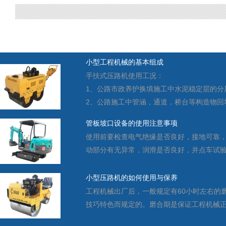
小型工程机械的基本组成
手扶式压路机使用工况：
1、公路市政养护换填施工中水泥稳定层的分
耙斗装岩机
矿用钩
2、公路施工中管涵，通道，桥台等构造物回
管板坡口设备的使用注意事项
使用前要检查电气绝缘是否良好，接地可靠
动部分有无异常，润滑是否良好，并点车试验，方可
小型压路机的如何使用与保养
工程机械出厂后，一般规定有60小时左右的
矿用防水密闭门
矿用防火栅
技巧特色而规定的。磨合期是保证工程机械正常运