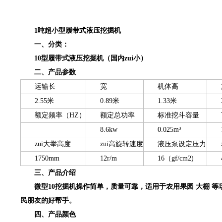
1吨超小型履带式液压挖掘机
一、分类：
10型履带式液压挖掘机（国内zui小）
二、产品参数
运输长
宽
机体高
2.55米
0.89米
1.33米
额定频率（HZ）
额定总功率
标准挖斗容量
8.6kw
0.025m³
zui大举高度
zui高旋转速度
液压泵设定压力
1750mm
12r/m
16（gf/cm2)
三、产品介绍
微型10挖掘机操作简单，质量可靠，适用于农用果园 大棚
民朋友的好帮手。
四、产品颜色