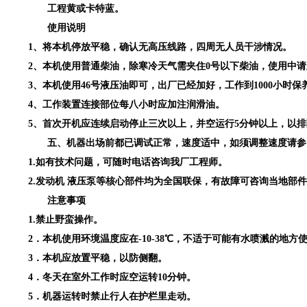
工程黄或卡特蓝。
使用说明
1、将本机停放平稳，确认无高压线路，四周无人员干涉情况。
2、本机使用普通柴油，除寒冷天气需夹住0号以下柴油，使用中
3、本机使用46号液压油即可，出厂已经加好，工作到1000小时保
4、工作装置连接部位每八小时应加注润滑油。
5、首次开机应连续启动停止三次以上，并空运行5分钟以上，以
五、机器出场前都已调试正常，速度适中，如须调整速度请参
1.如有技术问题，可随时电话咨询我厂工程师。
2.发动机 液压泵等核心部件均为全国联保，有故障可咨询当地部
注意事项
1.禁止野蛮操作。
2．本机使用环境温度应在-10-38℃，不适于可能有水喷溅的地方
3．本机应放置平稳，以防侧翻。
4．冬天在室外工作时应空运转10分钟。
5．机器运转时禁止行人在护栏里走动。