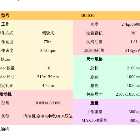
型号
DC-S36
工作
功率
24hp/360
操作方式
驾驶式
油箱容积
20L
工作宽度
75in.
润滑油量
1.8L
工作速度
0-135rpm
燃油消耗量
313g/k
抹
尺寸规格
dao
抹
dao
数量
10
总长
2100m
抹
dao
尺寸
310x150mm
总宽
1000m
固定孔距
4.75 in
总高
1050m
发动机
包装尺寸
2100x1050x
型号
HONDA,GX690
重量
工作重量
380kg
类型
汽油机
,
空冷
4
冲程
,OHV,
双缸
MAX
工作重量
400kg
汽油机