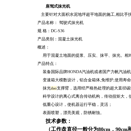
座驾式抹光机
主要针对大面积水泥地坪超平地面的施工,相比手扶
产品名称： 驾驶式抹光机
规 格：DC-S36
产品类别：混凝土抹光机
概述：
用于混凝土地面的提浆、压实、抹平、抹光。相对
产品特点：
装备国际品牌HONDA汽油机或者国产力帆汽油机
变速箱大模数设计，铝合金箱体,免维护,使用寿命
抹光
dao
支撑臂，选用经严格热处理的超大直径碳
科学设计的离心式离合传动机构，传动扭矩大，使
低重心设计，使机器运行平稳，灵活；
表面喷塑，漂亮美观，防锈耐蚀。
技术参数：
（工作盘直径一般分为80cm，90cm和